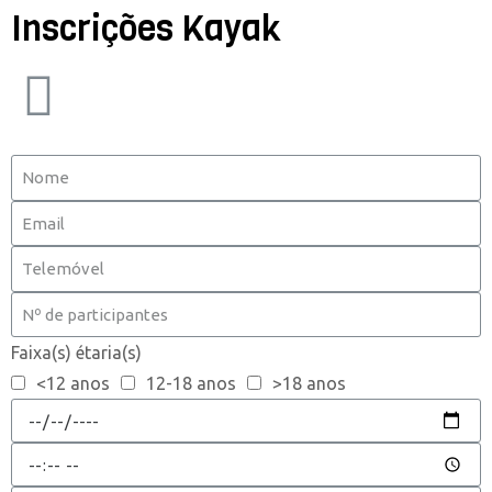
Inscrições Kayak
Faixa(s) étaria(s)
<12 anos
12-18 anos
>18 anos