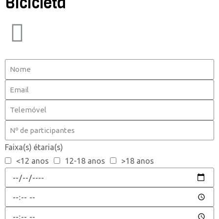
Bicicleta
Faixa(s) étaria(s)
<12 anos
12-18 anos
>18 anos