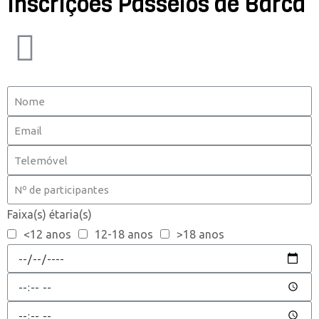
Inscrições Passeios de Barca
Faixa(s) étaria(s)
<12 anos
12-18 anos
>18 anos