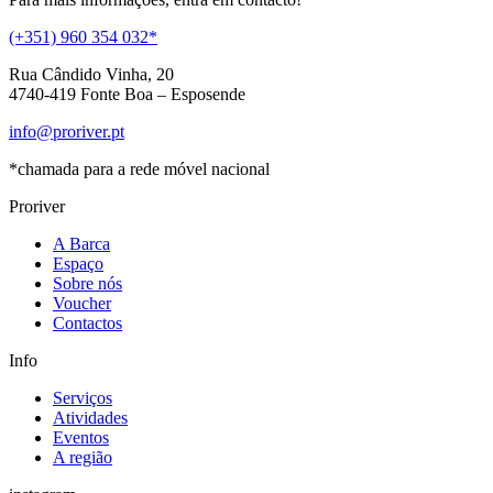
(+351) 960 354 032*
Rua Cândido Vinha, 20
4740-419 Fonte Boa – Esposende
info@proriver.pt
*chamada para a rede móvel nacional
Proriver
A Barca
Espaço
Sobre nós
Voucher
Contactos
Info
Serviços
Atividades
Eventos
A região