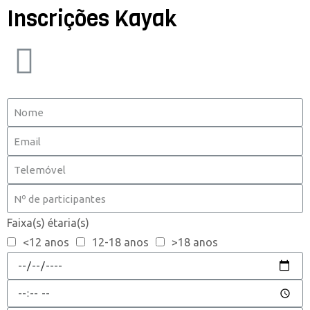
Inscrições Kayak
Faixa(s) étaria(s)
<12 anos
12-18 anos
>18 anos