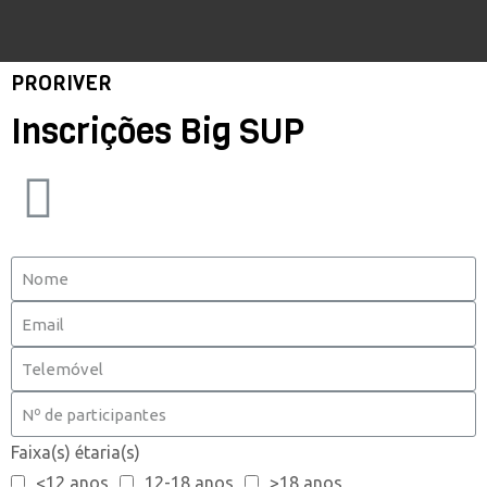
PRORIVER
Inscrições Big SUP
Faixa(s) étaria(s)
<12 anos
12-18 anos
>18 anos